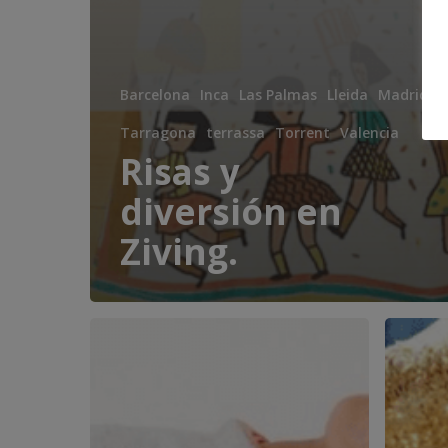
Barcelona
Inca
Las Palmas
Lleida
Madrid
P
Tarragona
terrassa
Torrent
Valencia
Risas y
diversión en
Ziving.