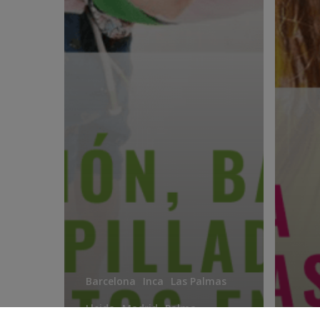
Barcelona
Inca
Las Palmas
Lleida
Madrid
Palma