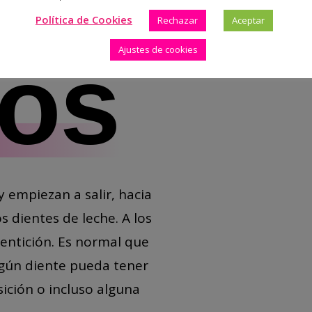
Política de Cookies
Rechazar
Aceptar
Ajustes de cookies
ños
 y empiezan a salir, hacia
s dientes de leche. A los
entición. Es normal que
lgún diente pueda tener
ición o incluso alguna