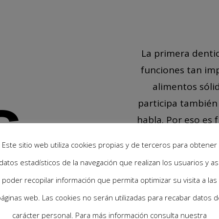
La primera denti
funciones tan im
alimentos sólid
s
participa también 
habla. Por eso es
una boca san
Este sitio web utiliza cookies propias y de terceros para obtener
datos estadísticos de la navegación que realizan los usuarios y as
 a
poder recopilar información que permita optimizar su visita a las
áginas web. Las cookies no serán utilizadas para recabar datos d
carácter personal. Para más información consulta nuestra