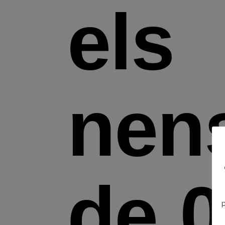
els
nen
de
0
p