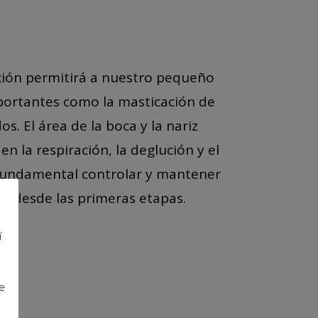
ción permitirá a nuestro pequeño
portantes como la masticación de
os. El área de la boca y la nariz
en la respiración, la deglución y el
 fundamental controlar y mantener
a desde las primeras etapas.
í
e