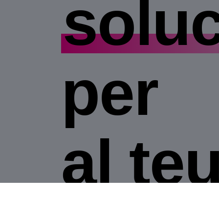
solu
per
al te