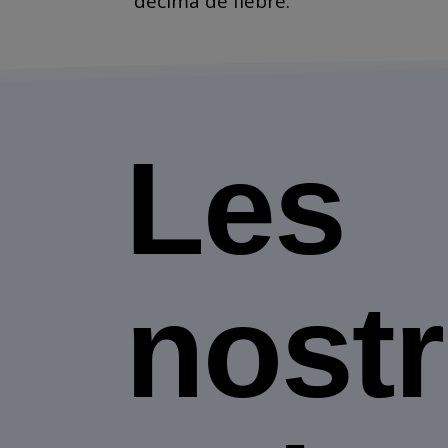
décima de fiebre.
Les
nost