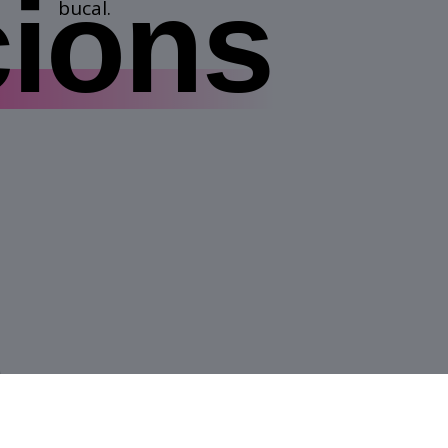
cions
bucal.
u