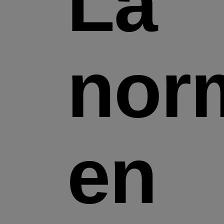
La
norm
en