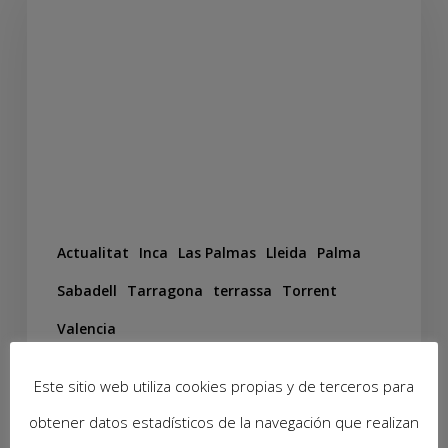
Actualitat
Inca
Las Palmas
Lleida
Palma
Sabadell
Tarragona
terrassa
Torrent
Valencia
La Fruta, el Mejor
Este sitio web utiliza cookies propias y de terceros para
Aliado de los Pequeños
obtener datos estadísticos de la navegación que realizan
para una Boca Sana.