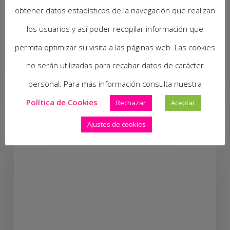
La Fruta, el Mejor
obtener datos estadísticos de la navegación que realizan
Aliado de los Pequeños
los usuarios y así poder recopilar información que
para una Boca Sana.
permita optimizar su visita a las páginas web. Las cookies
no serán utilizadas para recabar datos de carácter
25 de setembre de 2024
personal. Para más información consulta nuestra
Política de Cookies
Rechazar
Aceptar
Ajustes de cookies