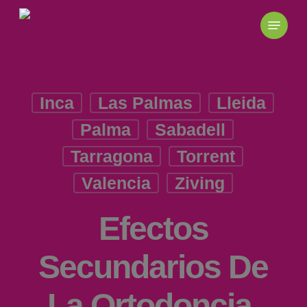
Skip
to
main
content
Inca
Las Palmas
Lleida
Palma
Sabadell
Tarragona
Torrent
Valencia
Ziving
Efectos
Secundarios De
La Ortodoncia.