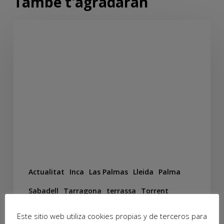
També t'agradaran
Actualitat
Inca
Las Palmas
Lleida
Palma
Sabadell
Tarragona
terrassa
Torrent
Valencia
Este sitio web utiliza cookies propias y de terceros para