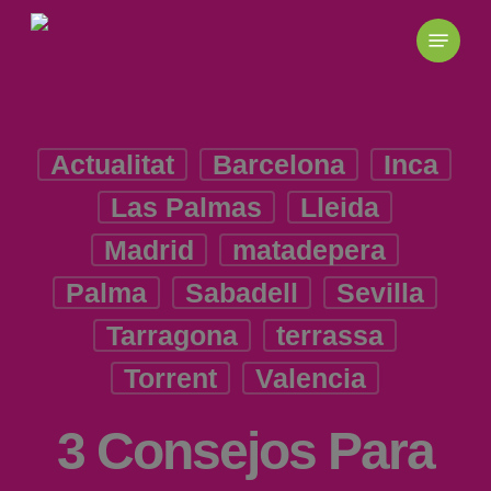
Skip
to
main
content
Actualitat
Barcelona
Inca
Las Palmas
Lleida
Madrid
matadepera
Palma
Sabadell
Sevilla
Tarragona
terrassa
Torrent
Valencia
3 Consejos Para