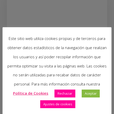
Este sitio web utiliza cookies propias y de terceros para
obtener datos estadísticos de la navegación que realizan
los usuarios y así poder recopilar información que
Actualitat
Inca
Las Palmas
Lleida
Palma
permita optimizar su visita a las páginas web. Las cookies
Sabadell
Tarragona
terrassa
Torrent
no serán utilizadas para recabar datos de carácter
Valencia
personal. Para más información consulta nuestra
La Fruta, el Mejor
Política de Cookies
Rechazar
Aceptar
Aliado de los Pequeños
para una Boca Sana.
Ajustes de cookies