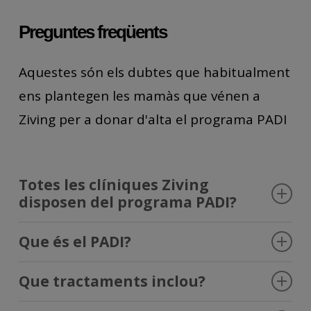
Preguntes freqüents
Aquestes són els dubtes que habitualment
ens plantegen les mamàs que vénen a
Ziving per a donar d'alta el programa PADI
Totes les clíniques Ziving
disposen del programa PADI?
No, consulta amb el teu centre Ziving la
Que és el PADI?
disponibilitat del programa PADI.
PADI
es un programa de atención dental
Que tractaments inclou?
infantil destinado a todos los niños desde