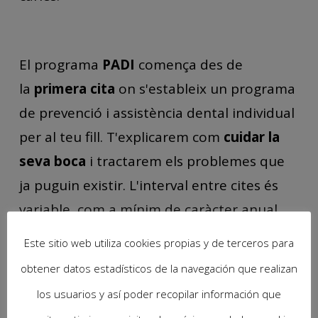
El programa
PADI
comença des de
la
primera cita
on s'estableix un programa
de prevenció i assistència dental individual
per al teu fill. T'explicarem com
cuidar la
seva boca
i tractarem els problemes que
ja puguin existir. L'interval entre cites és
variable, com a mínim de caràcter anual,
segons les necessitats del nen. La
Este sitio web utiliza cookies propias y de terceros para
informació que et donarem és contínua i
obtener datos estadísticos de la navegación que realizan
no sempre hauràs d'acudir
Ziving
per a
los usuarios y así poder recopilar información que
tenir-la, emprarem altres eines, com són el