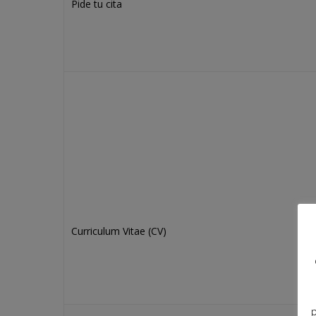
Pide tu cita
Curriculum Vitae (CV)
p