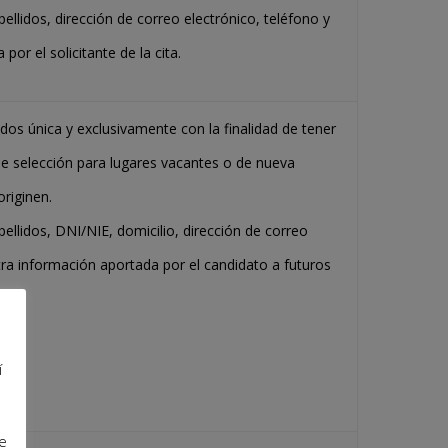
ellidos, dirección de correo electrónico, teléfono y
or el solicitante de la cita.
dos única y exclusivamente con la finalidad de tener
de selección para lugares vacantes o de nueva
riginen.
pellidos, DNI/NIE, domicilio, dirección de correo
otra información aportada por el candidato a futuros
l.
í
e