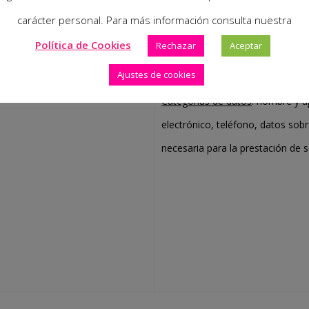
Sus datos personales serán trata
carácter personal. Para más información consulta nuestra
prestar los servicios buco-dent
Política de Cookies
Rechazar
Aceptar
también podrán ser utilizados pa
Ajustes de cookies
relacionadas con los servicios c
Categorías de datos
: nombre y a
electrónico, teléfono, datos sob
necesaria para la prestación de s