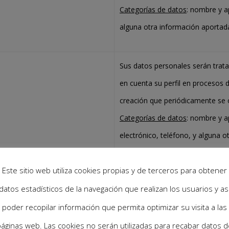
Categorías de datos
: nombre y ap
alguna otra información aportada p
Sus datos personales serán trata
en cuenta su perfil en procesos 
creación que periódicamente se o
Categorías de datos
: nombre y a
electrónico, teléfono, y alguna 
procesos de selección de persona
Este sitio web utiliza cookies propias y de terceros para obtener
datos estadísticos de la navegación que realizan los usuarios y as
poder recopilar información que permita optimizar su visita a las
áginas web. Las cookies no serán utilizadas para recabar datos d