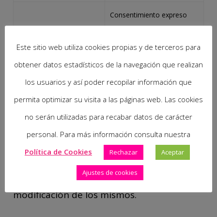
Consentimiento expreso
Prestación servicios
prestado por el cliente para
Este sitio web utiliza cookies propias y de terceros para
buco-dentales
poder prestarle los servicios
buco-dentales
obtener datos estadísticos de la navegación que realizan
contratados/solicitados.
los usuarios y así poder recopilar información que
(Artículo 6.1.a del RGPD).
permita optimizar su visita a las páginas web. Las cookies
no serán utilizadas para recabar datos de carácter
El usuario está obligado a garantizar que
personal. Para más información consulta nuestra
los datos personales facilitados al
Política de Cookies
Rechazar
Aceptar
responsable son veraces y se hace
Ajustes de cookies
responsable de comunicar cualquier
modificación de los mismos.