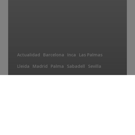
Actualidad
Barcelona
Inca
Las Palmas
Lleida
Madrid
Palma
Sabadell
Sevilla
Tarragona
Torrent
Valencia
🔥 Agosto está llegando
a su fin. 🔥 Así que si
tienes un bebé en casa
seguro que has
empezado ya a