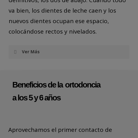
va bien, los dientes de leche caen y los
nuevos dientes ocupan ese espacio,
colocándose rectos y nivelados.
Ver Más
Después de estos primeros dientes
aparecerán los dos incisivos superiores
Beneficios de la
ortodoncia
centrales, normalmente se colocan en
a los 5 y 6 años
su lugar, cuando salen desplazados
indican un problema severo.
También emergen las primeras muelas
Aprovechamos el primer contacto de