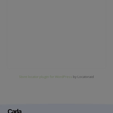
Store locator plugin for WordPress
by Locatoraid
Carla