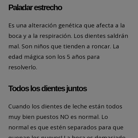
Paladar estrecho
(agenesias), malposiciones e
inclinaciones anómalas de los dientes
Es una alteración genética que afecta a la
que dificultarán la erupción de los
boca y a la respiración. Los dientes saldrán
mismos o de los vecinos.
mal. Son niños que tienden a roncar. La
edad mágica son los 5 años para
En caso de alteraciones, actuaremos
resolverlo.
preventivamente para evitar muchos
problemas posteriores.
Todos los dientes juntos
Podemos valorar el componente
Cuando los dientes de leche están todos
hereditario y su repercusión en
muy bien puestos NO es normal. Lo
malposiciones dentales a largo plazo.
normal es que estén separados para que
quepan los nuevos! La boca es demasiado