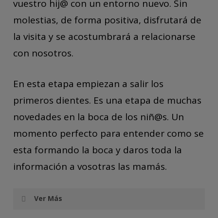
nuevas por detrás de las de leche.
vuestro hij@ con un entorno nuevo. Sin
molestias, de forma positiva, disfrutará de
El problema mas frecuente es la falta
la visita y se acostumbrará a relacionarse
de espacio que hace que los primeros
con nosotros.
dientes salgan por detrás de los de
leche o torcidos. Este signo nos indica
En esta etapa empiezan a salir los
que los siguientes dientes definitivos
primeros dientes. Es una etapa de muchas
también erupcionarán en malposición.
novedades en la boca de los niñ@s. Un
momento perfecto para entender como se
Una alteración que también
esta formando la boca y daros toda la
controlaremos a esta edad es el
información a vosotras las mamás.
paladar estrecho. Muchas veces se
relaciona con la respiración oral,
Ver Más
ronquido al dormir y problemas de