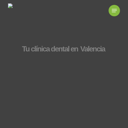
Skip
to
main
content
Tu clínica dental en
Valencia
963518788