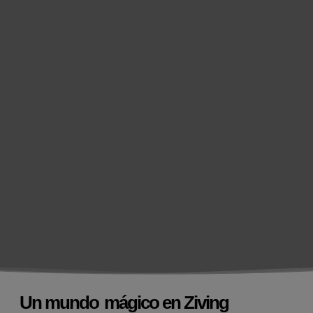
T
Un mundo
mágico en Ziving