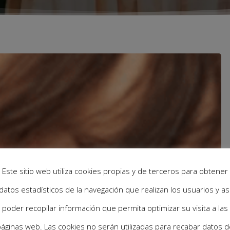
Este sitio web utiliza cookies propias y de terceros para obtener
datos estadísticos de la navegación que realizan los usuarios y as
poder recopilar información que permita optimizar su visita a las
áginas web. Las cookies no serán utilizadas para recabar datos d