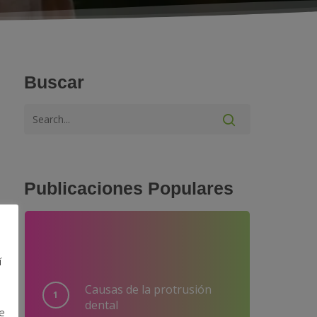
Buscar
Publicaciones Populares
í
Causas de la protrusión
dental
e