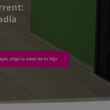
rrent
:
adía
pá, elige la edad de tu hijo