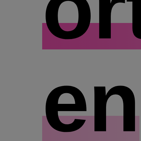
or
en