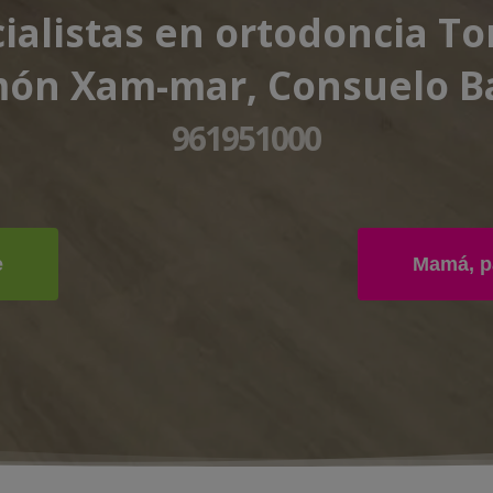
ialistas en ortodoncia To
ón Xam-mar, Consuelo B
961951000
e
Mamá, pa