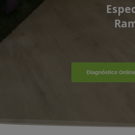
Espec
Ram
Diagnóstico Onlin