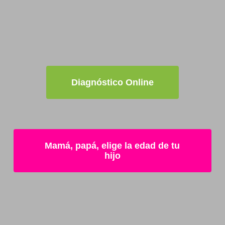
961951000
Diagnóstico Online
Mamá, papá, elige la edad de tu
hijo