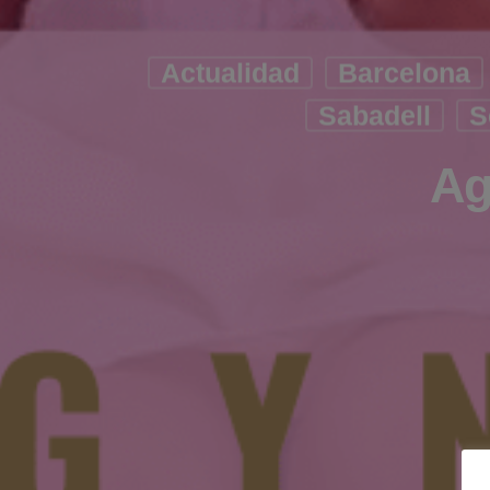
Actualidad
Barcelona
Sabadell
S
Ag