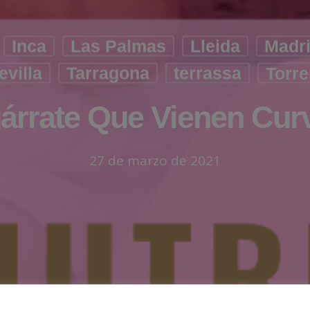
Inca
Las Palmas
Lleida
Madr
evilla
Tarragona
terrassa
Torre
árrate Que Vienen Cur
27 de marzo de 2021