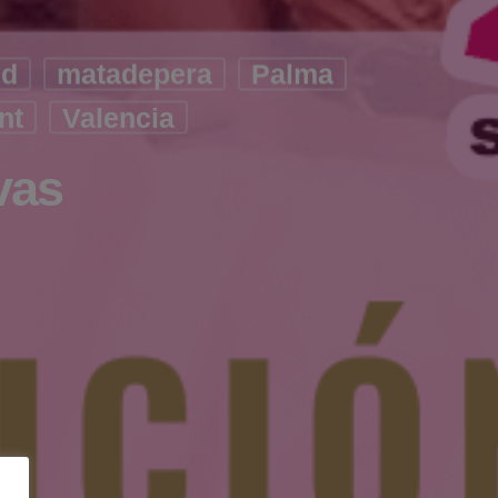
id
matadepera
Palma
nt
Valencia
vas