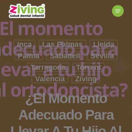
Skip
to
main
content
Inca
Las Palmas
Lleida
Palma
Sabadell
Sevilla
Tarragona
Torrent
Valencia
Ziving
¿El Momento
Adecuado Para
Llevar A Tu Hijo Al