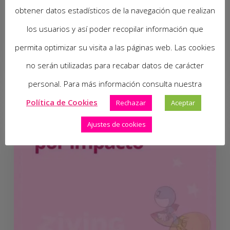
Aliado de los Pequeños
obtener datos estadísticos de la navegación que realizan
para una Boca Sana.
los usuarios y así poder recopilar información que
permita optimizar su visita a las páginas web. Las cookies
25 de septiembre de 2024
no serán utilizadas para recabar datos de carácter
personal. Para más información consulta nuestra
Política de Cookies
Rechazar
Aceptar
Ajustes de cookies