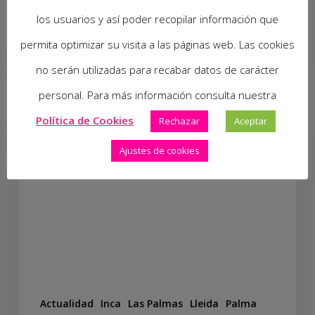
los usuarios y así poder recopilar información que
25 de septiembre de 2024
permita optimizar su visita a las páginas web. Las cookies
no serán utilizadas para recabar datos de carácter
personal. Para más información consulta nuestra
Política de Cookies
Rechazar
Aceptar
Ajustes de cookies
Actualidad
Inca
Las Palmas
Lleida
Palma