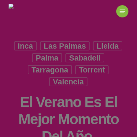
Skip
to
main
content
Inca
Las Palmas
Lleida
Palma
Sabadell
Tarragona
Torrent
Valencia
El Verano Es El
Mejor Momento
Del Año.