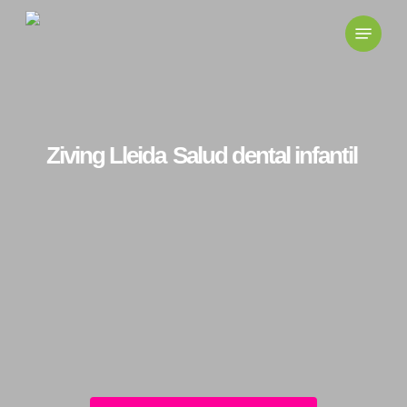
Skip
to
main
content
Ziving Lleida
Salud dental infantil
973725111