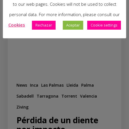
to our web pages. Cookies will not be used to collect
personal data. For more information, please consult our
Cookies
Rechazar
Aceptar
Cookie settings
News
Inca
Las Palmas
Lleida
Palma
Sabadell
Tarragona
Torrent
Valencia
Ziving
Pérdida de un diente