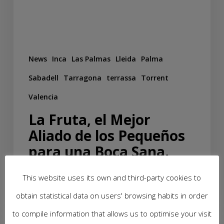
News
Inca
Las Palmas
Lleida
Palma
Sabadell
Tarragona
terrassa
Torrent
Valencia
La Fruta, el Mejor
Aliado de los Pequeños
para una Boca Sana.
This website uses its own and third-party cookies to
25 de September de 2024
obtain statistical data on users' browsing habits in order
to compile information that allows us to optimise your visit