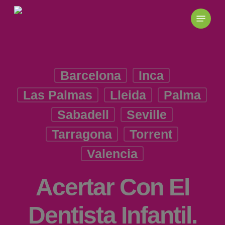
Skip
to
main
content
Barcelona
Inca
Las Palmas
Lleida
Palma
Sabadell
Seville
Tarragona
Torrent
Valencia
Acertar Con El
Dentista Infantil.